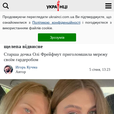
Продовжуючи переглядати ukrainci.com.ua Ви підтверджуєте, що
ознайомилися з
Політикою конфіденційності
і погоджуєтеся з
Головна
Погляд
ЧИТАТЬ НА РУССКОМ
використанням файлів cookie.
17-річна донька Ольги Фреймут вразила
Зрозумів
надто "дорослим" способом життя: у вас
щелепа відвисне
Старша дочка Олі Фрейфмут приголомшила мережу
своїм гардеробом
Игорь Кучма
5 січня, 13:23
Автор