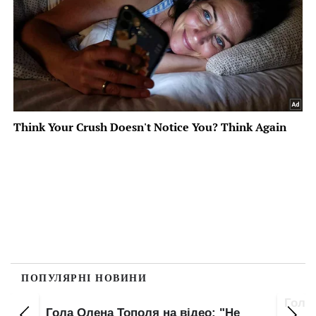
ПОПУЛЯРНІ НОВИНИ
Гола
Гола Олена Тополя на відео: "Не