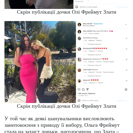
Скрін публікації дочки Олі Фреймут Злати
Скрін публікації дочки Олі Фреймут Злати
У той час як деякі шанувальники висловлюють
занепокоєння з приводу її вибору, Ольга Фреймут
стала на захист доньки, наголосивши, що Злата –