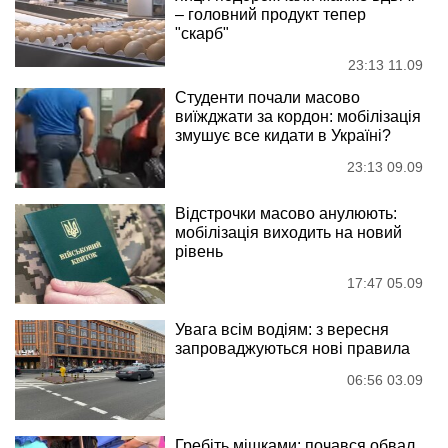
– головний продукт тепер
"скарб"
23:13 11.09
Студенти почали масово
виїжджати за кордон: мобілізація
змушує все кидати в Україні?
23:13 09.09
Відстрочки масово анулюють:
мобілізація виходить на новий
рівень
17:47 05.09
Увага всім водіям: з вересня
запроваджуються нові правила
06:56 03.09
Гребіть мішками: почався обвал