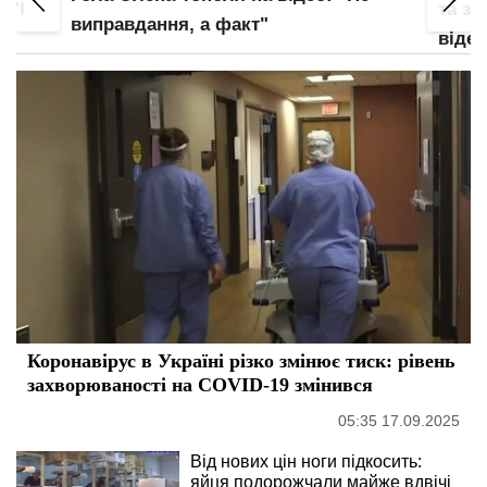
 "І
та зо
виправдання, а факт"
відео
Коронавірус в Україні різко змінює тиск: рівень
захворюваності на COVID-19 змінився
05:35 17.09.2025
Від нових цін ноги підкосить:
яйця подорожчали майже вдвічі