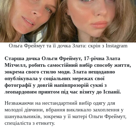
Ольга Фреймут та її дочка Злата: скрін з Instagram
Старша дочка Ольги Фреймут, 17-річна Злата
Мітчелл, робить самостійний вибір способу життя,
зокрема свого стилю моди. Злата нещодавно
опублікувала у соціальних мережах свої
фотографії у довгій напівпрозорій сукні з
леопардовим принтом під час візиту до Іспанії.
Незважаючи на нестандартний вибір одягу для
молодої дівчини, вбрання викликало захоплення у
шанувальників, зокрема у її матері Ольги Фреймут,
спеціаліста з етикету.