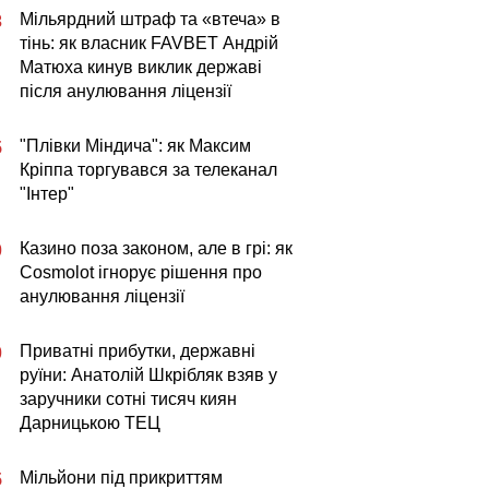
Мільярдний штраф та «втеча» в
3
тінь: як власник FAVBET Андрій
Матюха кинув виклик державі
після анулювання ліцензії
"Плівки Міндича": як Максим
5
Кріппа торгувався за телеканал
"Інтер"
Казино поза законом, але в грі: як
0
Cosmolot ігнорує рішення про
анулювання ліцензії
Приватні прибутки, державні
0
руїни: Анатолій Шкрібляк взяв у
заручники сотні тисяч киян
Дарницькою ТЕЦ
Мільйони під прикриттям
5