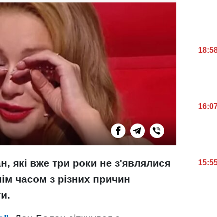
18:5
16:0
н, які вже три роки не з'являлися
15:5
нім часом з різних причин
и.