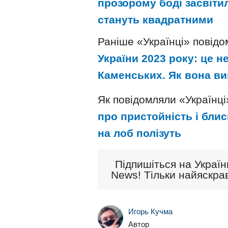
прозорому боді засвіти
стануть квадратними
Раніше «Українці» повід
України 2023 року: це н
Каменських. Як вона ви
Як повідомляли «Українці
про пристойність і бли
на лоб полізуть
Підпишіться на Україн
News! Тільки найяскрав
Игорь Кучма
Автор