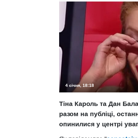
4 січня, 18:18
Тіна Кароль та Дан Бала
разом на публіці, остан
опинилися у центрі уваг