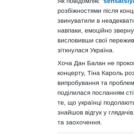
Як повідомляє "
sensatsiy
розбіжностями після конц
звинуватили в неадекватн
навпаки, емоційно зверну
висловивши свої пережив
зіткнулася Україна.
Хоча Дан Балан не проко
концерту, Тіна Кароль ро
випробування та проблеми
поділилася посланням сті
те, що українці подолаю
знайшов відгук у глядачі
та заохочення.