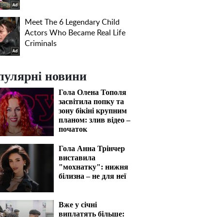
пулярні новини
Гола Олена Тополя
засвітила попку та
зону бікіні крупним
планом: злив відео –
початок
Гола Анна Трінчер
виставила
"мохнатку": нижня
білизна – не для неї
Вже у січні
виплатять більше: