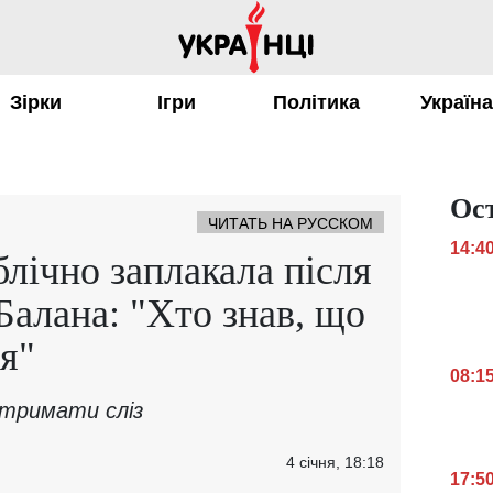
Зірки
Ігри
Політика
Україн
Ос
ЧИТАТЬ НА РУССКОМ
14:4
блічно заплакала після
Балана: "Хто знав, що
я"
08:1
втримати сліз
4 січня, 18:18
17:5