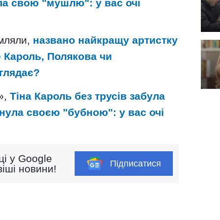
ла свою "мушлю": у вас очі
омляли,
названо найкращу артистку
е Кароль, Полякова чи
глядає?
»,
Тіна Кароль без трусів забула
снула своєю "бубною": у вас очі
ці у Google
Підписатися
іші новини!