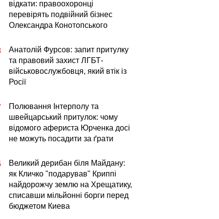
відкати: правоохоронці
перевірять подвійний бізнес
Олександра Конотопського
Анатолій Фурсов: запит притулку
8
та правовий захист ЛГБТ-
військовослужбовця, який втік із
Росії
Полювання Інтерполу та
7
швейцарський притулок: чому
відомого афериста Юрченка досі
не можуть посадити за ґрати
Великий дерибан біля Майдану:
5
як Кличко "подарував" Криппі
найдорожчу землю на Хрещатику,
списавши мільйонні борги перед
бюджетом Киева