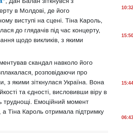
a"
, Дан Балан зіткнувся з
10:3
ерту в Молдові, де його
ому виступі на сцені. Тіна Кароль,
лася до глядачів під час концерту,
15:5
ання щодо викликів, з якими
ментував скандал навколо його
зплакалася, розповідаючи про
, з якими зіткнулася Україна. Вона
15:4
йкості та єдності, висловивши віру в
ть труднощі. Емоційний момент
в, а Тіна Кароль отримала підтримку
06:4