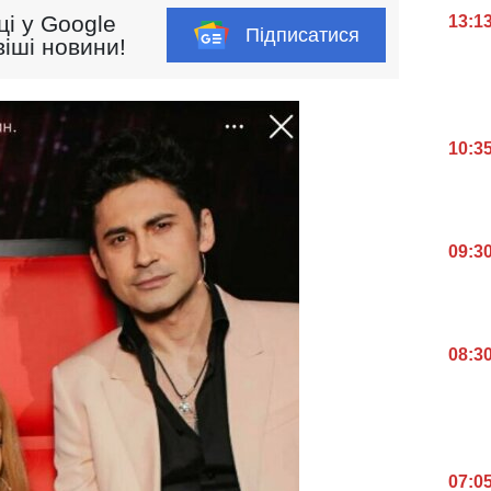
ці у Google
13:1
Підписатися
іші новини!
10:3
09:3
08:3
07:0