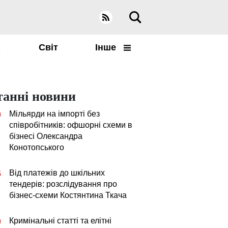
а
Світ
Інше
танні новини
Мільярди на імпорті без
0
співробітників: офшорні схеми в
бізнесі Олександра
Конотопського
Від платежів до шкільних
5
тендерів: розслідування про
бізнес-схеми Костянтина Ткача
Кримінальні статті та елітні
0