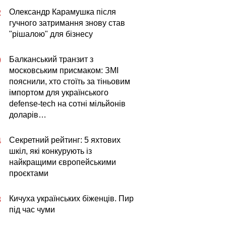
Олександр Карамушка після
2
гучного затримання знову став
"рішалою" для бізнесу
Балканський транзит з
0
московським присмаком: ЗМІ
пояснили, хто стоїть за тіньовим
імпортом для українського
defense-tech на сотні мільйонів
доларів…
Секретний рейтинг: 5 яхтових
4
шкіл, які конкурують із
найкращими європейськими
проєктами
Кичуха українських біженців. Пир
3
під час чуми