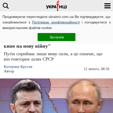
Продовжуючи переглядати ukrainci.com.ua Ви підтверджуєте, що
ознайомилися з
Політикою конфіденційності
і погоджуєтеся з
Головна
Погляд
ЧИТАТЬ НА РУССКОМ
використанням файлів cookie.
У Польщі визначилися, що буде з Україною,
Зрозумів
якщо переможе росія: "Змусить служити та
кине на нову війну"
Путін сприймає лише мову сили, а це означає, що
він повторює шлях СРСР
Катерина Крутая
12 лютого, 08:59
Автор