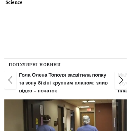
ПОПУЛЯРНІ НОВИНИ
Гола Олена Тополя засвітила попку
Майж
е
та зону бікіні крупним планом: злив
труси
відео – початок
план