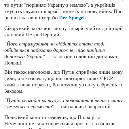
то путін "порівняє Україну з землею", а українців
змусить служити в армії і кине їх на нову війну. Про
це він сказав в інтерв'ю
Der Spiegel.
Сікорський зазначив, що путін мріє увійти до історії
як новий Петро Перший.
"Його стримування чи відбиття атаки тоді
обійдеться набагато дорожче, ніж нинішня
допомога Україні"
, – зазначив головний дипломат
Польщі.
Він також наголосив, що Путін сприймає лише мову
сили, а це означає, що він повторює шлях СРСР,
який зазнав поразки, бо вступив у гонку озброєнь із
Заходом.
"Путін сьогодні конкурує з половиною вільного світу
і не може перемогти"
, – наголосив Сікорський.
Польський міністр зазначив, що Польщі та
Німеччині не слід сперечатися про те, хто більше