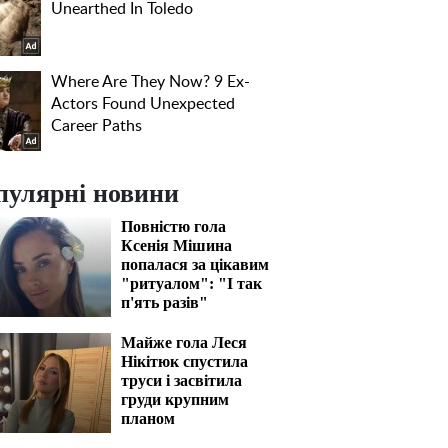
пулярні новини
Повністю гола
Ксенія Мішина
попалася за цікавим
"ритуалом": "І так
п'ять разів"
Майже гола Леся
Нікітюк спустила
труси і засвітила
груди крупним
планом