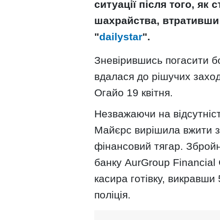
ситуації після того, як
шахрайства, втративши 
"
dailystar
".
Зневірившись погасити бо
вдалася до рішучих заход
Огайо 19 квітня.
Незважаючи на відсутніст
Майєрс вирішила вжити з
фінансовий тягар. Збройн
банку AurGroup Financial 
касира готівку, викравши 
поліція.