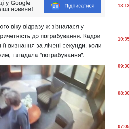
ці у Google
Підписатися
13:1
іші новини!
го віку відразу ж зізналася у
ричетність до пограбування. Кадри
10:3
її визнання за лічені секунди, коли
им, і згадала "пограбування".
09:3
08:3
07:0