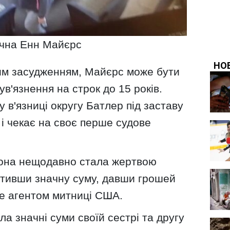
ічна Енн Майєрс
ним засудженням, Майєрс може бути
в'язнення на строк до 15 років.
 в'язниці округу Батлер під заставу
 і чекає на своє перше судове
вона нещодавно стала жертвою
тивши значну суму, давши грошей
бе агентом митниці США.
ла значні суми своїй сестрі та другу