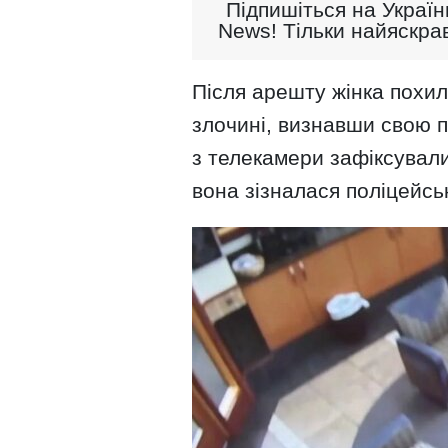
Підпишіться на Україн
News! Тільки найяскрав
Після арешту жінка похило
злочині, визнавши свою п
з телекамери зафіксували 
вона зізналася поліцейськ