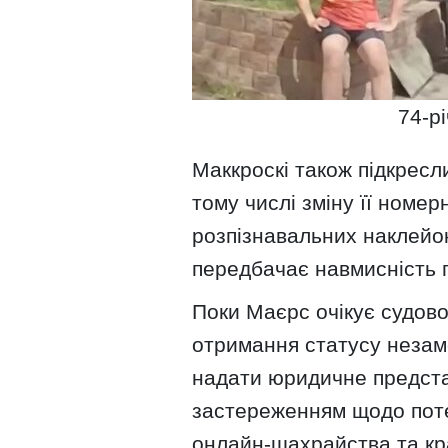
74-р
Маккроскі також підкресли
тому числі зміну її номе
розпізнавальних наклейок
передбачає навмисність 
Поки Маєрс очікує судово
отримання статусу незам
надати юридичне представ
застереженням щодо поте
онлайн-шахрайства та кра