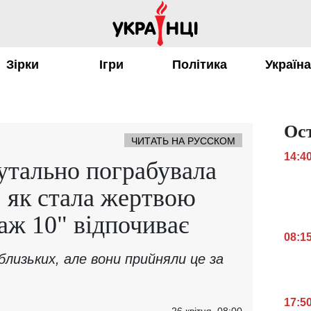
Зірки
Ігри
Політика
Україн
Ос
ЧИТАТЬ НА РУССКОМ
14:4
утально пограбувала
, як стала жертвою
аж 10" відпочиває
08:1
близьких, але вони прийняли це за
17:5
26 квітня, 08:00