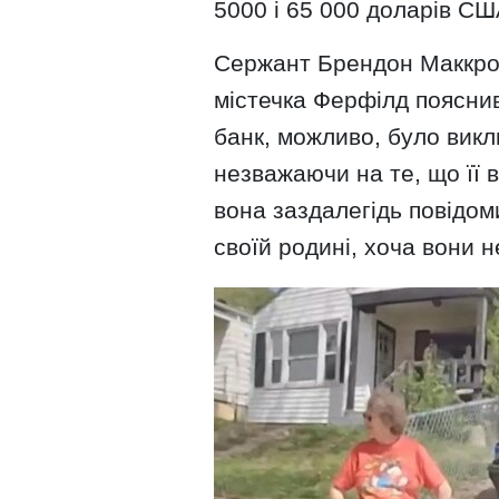
5000 і 65 000 доларів СШ
Сержант Брендон Маккрос
містечка Ферфілд поясни
банк, можливо, було викл
незважаючи на те, що її 
вона заздалегідь повідом
своїй родині, хоча вони н