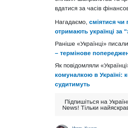
вдатися за часів фінансов
Нагадаємо,
сміятися чи 
отримають українці за 
Раніше «Українці» писал
– термінове попередже
Як повідомляли «Українці
комуналкою в Україні: 
судитимуть
Підпишіться на Україн
News! Тільки найяскрав