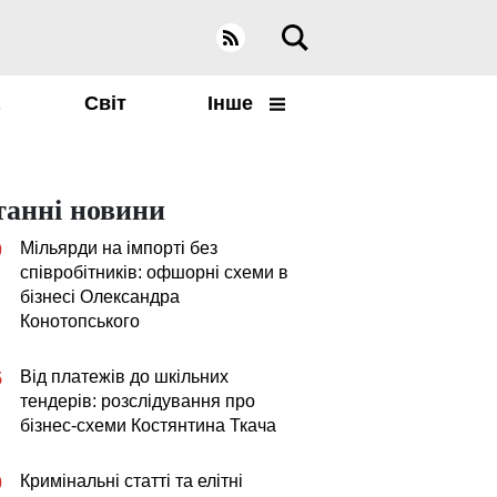
а
Світ
Інше
танні новини
Мільярди на імпорті без
0
співробітників: офшорні схеми в
бізнесі Олександра
Конотопського
Від платежів до шкільних
5
тендерів: розслідування про
бізнес-схеми Костянтина Ткача
Кримінальні статті та елітні
0