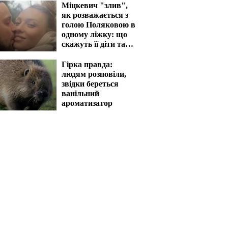
Міцкевич "злив",
як розважається з
голою Поляковою в
одному ліжку: що
скажуть її діти та
чоловік
Гірка правда:
людям розповіли,
звідки береться
ванільний
ароматизатор