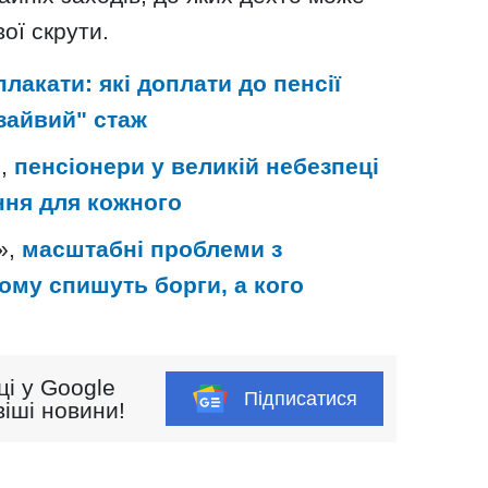
ої скрути.
плакати: які доплати до пенсії
"зайвий" стаж
и,
пенсіонери у великій небезпеці
ння для кожного
»,
масштабні проблеми з
кому спишуть борги, а кого
ці у Google
Підписатися
іші новини!