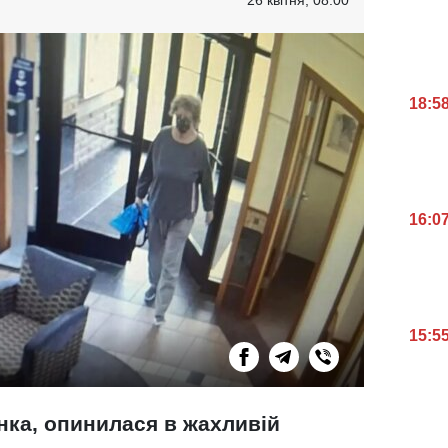
18:5
16:0
15:5
інка, опинилася в жахливій