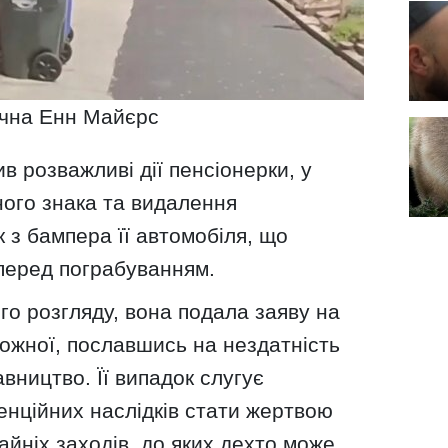
ічна Енн Майєрс
в розважливі дії пенсіонерки, у
рного знака та видалення
 з бампера її автомобіля, що
перед пограбуванням.
го розгляду, вона подала заяву на
ожної, пославшись на нездатність
ництво. Її випадок слугує
нційних наслідків стати жертвою
йніх заходів, до яких дехто може