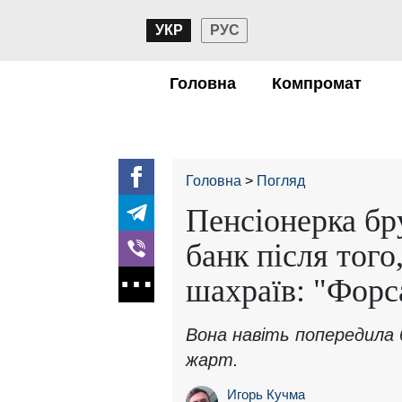
УКР
РУС
Головна
Компромат
Головна
Погляд
Пенсіонерка бр
банк після того
шахраїв: "Форс
Вона навіть попередила 
жарт.
Игорь Кучма