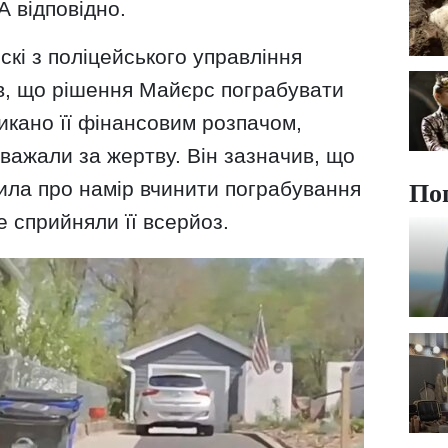
А відповідно.
кі з поліцейського управління
в, що рішення Майєрс пограбувати
икано її фінансовим розпачом,
вважали за жертву. Він зазначив, що
ила про намір вчинити пограбування
По
е сприйняли її всерйоз.