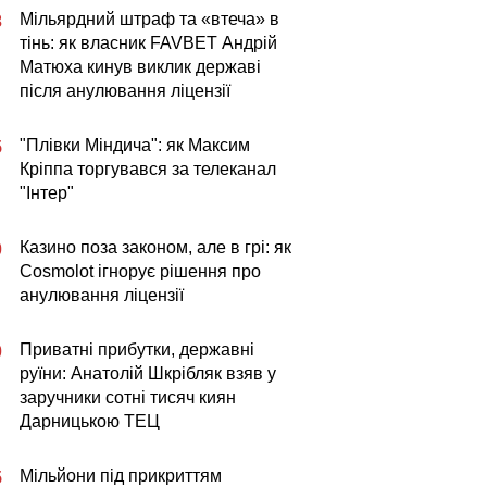
Мільярдний штраф та «втеча» в
3
тінь: як власник FAVBET Андрій
Матюха кинув виклик державі
після анулювання ліцензії
"Плівки Міндича": як Максим
5
Кріппа торгувався за телеканал
"Інтер"
Казино поза законом, але в грі: як
0
Cosmolot ігнорує рішення про
анулювання ліцензії
Приватні прибутки, державні
0
руїни: Анатолій Шкрібляк взяв у
заручники сотні тисяч киян
Дарницькою ТЕЦ
Мільйони під прикриттям
5