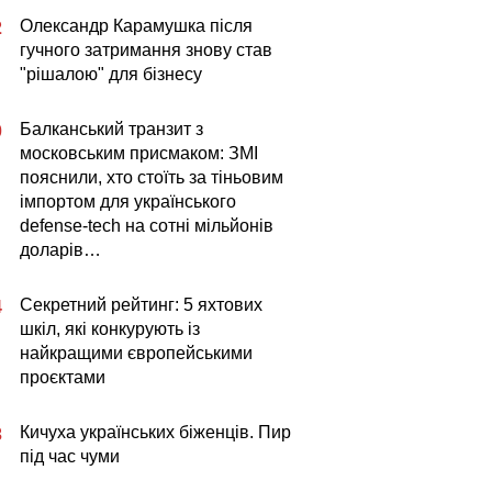
Олександр Карамушка після
2
гучного затримання знову став
"рішалою" для бізнесу
Балканський транзит з
0
московським присмаком: ЗМІ
пояснили, хто стоїть за тіньовим
імпортом для українського
defense-tech на сотні мільйонів
доларів…
Секретний рейтинг: 5 яхтових
4
шкіл, які конкурують із
найкращими європейськими
проєктами
Кичуха українських біженців. Пир
3
під час чуми