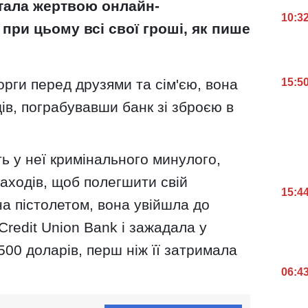
 стала жертвою онлайн-
10:3
при цьому всі свої гроші, як пише
15:5
рги перед друзями та сім'єю, вона
ів, пограбувавши банк зі зброєю в
ь у неї кримінального минулого,
аходів, щоб полегшити свій
15:4
а пістолетом, вона увійшла до
Credit Union Bank і зажадала у
500 доларів, перш ніж її затримала
06:4