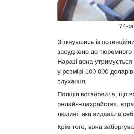
74-р
Зіткнувшись із потенцій
засуджено до тюремного у
Наразі вона утримується у
у розмірі 100 000 доларів
слухання.
Поліція встановила, що 
онлайн-шахрайства, втра
людині, яка видавала се
Крім того, вона заборгува