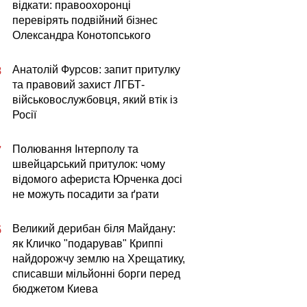
відкати: правоохоронці
перевірять подвійний бізнес
Олександра Конотопського
Анатолій Фурсов: запит притулку
8
та правовий захист ЛГБТ-
військовослужбовця, який втік із
Росії
Полювання Інтерполу та
7
швейцарський притулок: чому
відомого афериста Юрченка досі
не можуть посадити за ґрати
Великий дерибан біля Майдану:
5
як Кличко "подарував" Криппі
найдорожчу землю на Хрещатику,
списавши мільйонні борги перед
бюджетом Киева