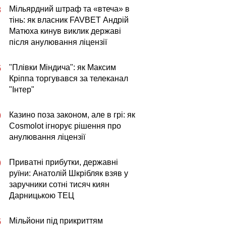
Мільярдний штраф та «втеча» в
3
тінь: як власник FAVBET Андрій
Матюха кинув виклик державі
після анулювання ліцензії
"Плівки Міндича": як Максим
5
Кріппа торгувався за телеканал
"Інтер"
Казино поза законом, але в грі: як
0
Cosmolot ігнорує рішення про
анулювання ліцензії
Приватні прибутки, державні
0
руїни: Анатолій Шкрібляк взяв у
заручники сотні тисяч киян
Дарницькою ТЕЦ
Мільйони під прикриттям
5