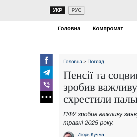
УКР
РУС
Головна
Компромат
Головна
Погляд
Пенсії та соцв
зробив важливу 
схрестили паль
ПФУ зробив важливу заяв
травні 2025 року.
Игорь Кучма