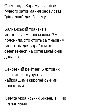
Олександр Карамушка після
2
гучного затримання знову став
"рішалою" для бізнесу
Балканський транзит з
0
московським присмаком: ЗМІ
пояснили, хто стоїть за тіньовим
імпортом для українського
defense-tech на сотні мільйонів
доларів…
Секретний рейтинг: 5 яхтових
4
шкіл, які конкурують із
найкращими європейськими
проєктами
Кичуха українських біженців. Пир
3
під час чуми