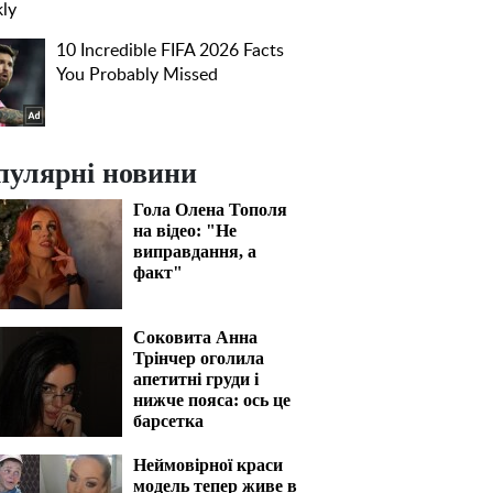
пулярні новини
Гола Олена Тополя
на відео: "Не
виправдання, а
факт"
Соковита Анна
Трінчер оголила
апетитні груди і
нижче пояса: ось це
барсетка
Неймовірної краси
модель тепер живе в