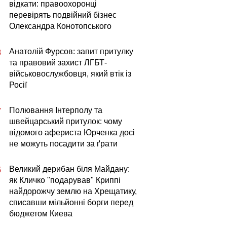
відкати: правоохоронці
перевірять подвійний бізнес
Олександра Конотопського
Анатолій Фурсов: запит притулку
8
та правовий захист ЛГБТ-
військовослужбовця, який втік із
Росії
Полювання Інтерполу та
7
швейцарський притулок: чому
відомого афериста Юрченка досі
не можуть посадити за ґрати
Великий дерибан біля Майдану:
5
як Кличко "подарував" Криппі
найдорожчу землю на Хрещатику,
списавши мільйонні борги перед
бюджетом Киева