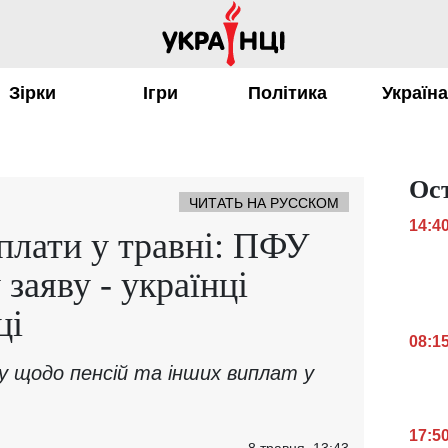
Зірки
Ігри
Політика
Україн
Ос
ЧИТАТЬ НА РУССКОМ
14:4
иплати у травні: ПФУ
заяву - українці
ці
08:1
у щодо пенсій та інших виплат у
17:5
8 травня, 13:43