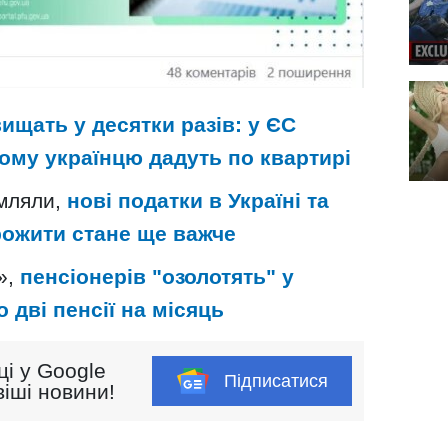
ищать у десятки разів: у ЄС
ому українцю дадуть по квартирі
омляли,
нові податки в Україні та
прожити стане ще важче
»,
пенсіонерів "озолотять" у
 дві пенсії на місяць
ці у Google
Підписатися
іші новини!