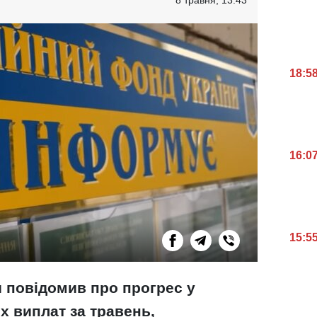
18:5
16:0
15:5
 повідомив про прогрес у
х виплат за травень,