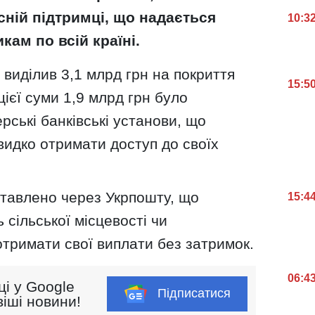
ній підтримці, що надається
10:3
кам по всій країні.
виділив 3,1 млрд грн на покриття
15:5
цієї суми 1,9 млрд грн було
рські банківські установи, що
видко отримати доступ до своїх
ставлено через Укрпошту, що
15:4
 сільської місцевості чи
тримати свої виплати без затримок.
06:4
ці у Google
Підписатися
іші новини!