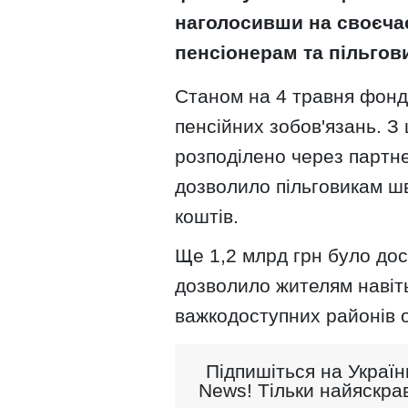
наголосивши на своєчас
пенсіонерам та пільгови
Станом на 4 травня фонд 
пенсійних зобов'язань. З 
розподілено через партне
дозволило пільговикам ш
коштів.
Ще 1,2 млрд грн було до
дозволило жителям навіть
важкодоступних районів о
Підпишіться на Україн
News! Тільки найяскрав