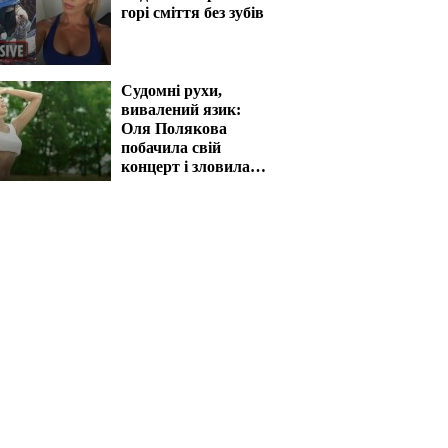
горі сміття без зубів
Судомні рухи,
вивалений язик:
Оля Полякова
побачила свій
концерт і зловила
напад