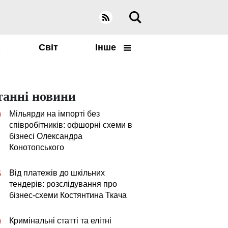
а
Світ
Інше
танні новини
Мільярди на імпорті без
0
співробітників: офшорні схеми в
бізнесі Олександра
Конотопського
Від платежів до шкільних
5
тендерів: розслідування про
бізнес-схеми Костянтина Ткача
Кримінальні статті та елітні
0