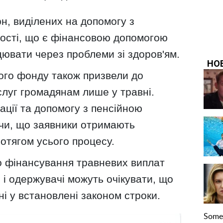
н, виділених на допомогу з
ості, що є фінансовою допомогою
цювати через проблеми зі здоров'ям.
ого фонду також призвели до
слуг громадянам лише у травні.
ції та допомогу з пенсійною
чи, що заявники отримають
ротягом усього процесу.
о фінансування травневих виплат
 і одержувачі можуть очікувати, що
ні у встановлені законом строки.