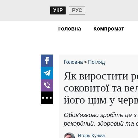
УКР
РУС
Головна
Компромат
Головна
Погляд
Як виростити 
соковитої та ве
його цим у черв
Обов'язково зробіть це 
рекордний, здоровий та с
Игорь Кучма