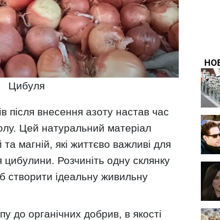
Цибуля
ів після внесення азоту настав час
олу. Цей натуральний матеріал
та магній, які життєво важливі для
 цибулини. Розчиніть одну склянку
об створити ідеальну живильну
пу до органічних добрив, в якості