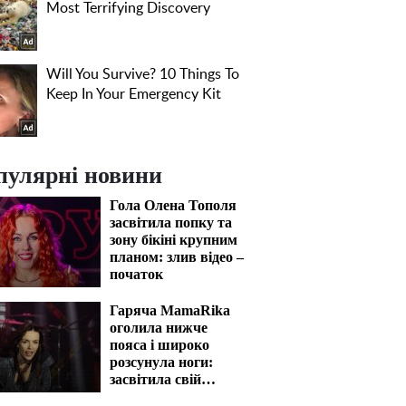
пулярні новини
Гола Олена Тополя
засвітила попку та
зону бікіні крупним
планом: злив відео –
початок
Гаряча MamaRika
оголила нижче
пояса і широко
розсунула ноги:
засвітила свій
"вогник"