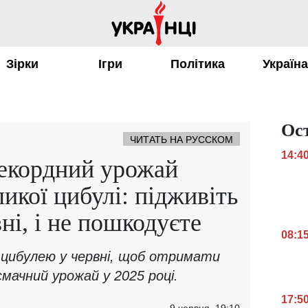
Зірки
Ігри
Політика
Україн
Ос
ЧИТАТЬ НА РУССКОМ
14:4
рекордний урожай
ликої цибулі: підживіть
ні, і не пошкодуєте
08:1
з цибулею у червні, щоб отримати
мачний урожай у 2025 році.
17:5
9 червня, 19:10