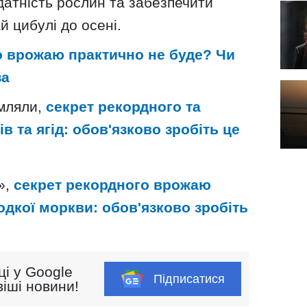
датність рослин та забезпечити
й цибулі до осені.
о врожаю практично не буде? Чи
за
омляли,
секрет рекордного та
 та ягід: обов'язково зробіть це
»,
секрет рекордного врожаю
одкої моркви: обов'язково зробіть
ці у Google
Підписатися
іші новини!