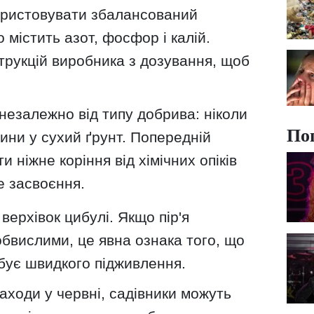
ористовувати збалансований
 містить азот, фосфор і калій.
трукцій виробника з дозування, щоб
незалежно від типу добрива: ніколи
По
ини у сухий ґрунт. Попередній
 ніжне коріння від хімічних опіків
е засвоєння.
верхівок цибулі. Якщо пір'я
бвислими, це явна ознака того, що
бує швидкого підживлення.
аходи у червні, садівники можуть