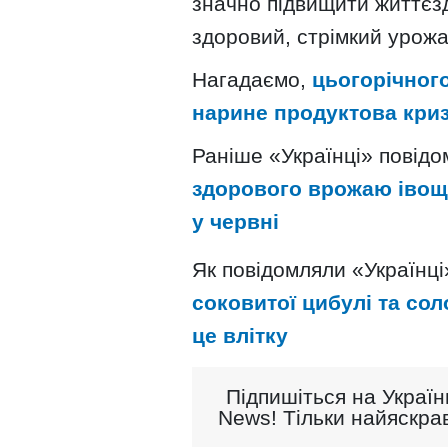
значно підвищити життєз
здоровий, стрімкий урожа
Нагадаємо,
цьогорічног
нарине продуктова кри
Раніше «Українці» повід
здорового врожаю івощів
у червні
Як повідомляли «Українці
соковитої цибулі та сол
це влітку
Підпишіться на Україн
News! Тільки найяскрав