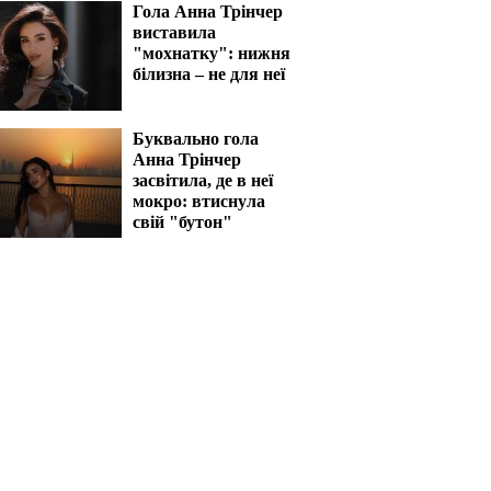
Гола Анна Трінчер
виставила
"мохнатку": нижня
білизна – не для неї
Буквально гола
Анна Трінчер
засвітила, де в неї
мокро: втиснула
свій "бутон"