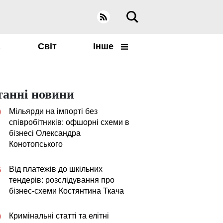
а
Світ
Інше
танні новини
Мільярди на імпорті без
0
співробітників: офшорні схеми в
бізнесі Олександра
Конотопського
Від платежів до шкільних
5
тендерів: розслідування про
бізнес-схеми Костянтина Ткача
Кримінальні статті та елітні
0