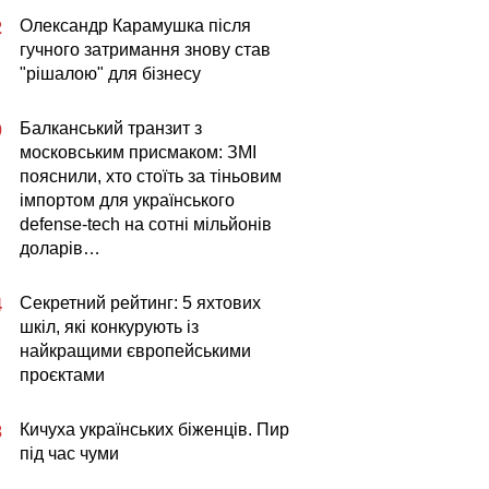
Олександр Карамушка після
2
гучного затримання знову став
"рішалою" для бізнесу
Балканський транзит з
0
московським присмаком: ЗМІ
пояснили, хто стоїть за тіньовим
імпортом для українського
defense-tech на сотні мільйонів
доларів…
Секретний рейтинг: 5 яхтових
4
шкіл, які конкурують із
найкращими європейськими
проєктами
Кичуха українських біженців. Пир
3
під час чуми