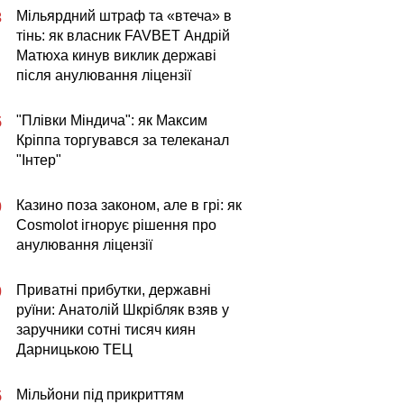
Мільярдний штраф та «втеча» в
3
тінь: як власник FAVBET Андрій
Матюха кинув виклик державі
після анулювання ліцензії
"Плівки Міндича": як Максим
5
Кріппа торгувався за телеканал
"Інтер"
Казино поза законом, але в грі: як
0
Cosmolot ігнорує рішення про
анулювання ліцензії
Приватні прибутки, державні
0
руїни: Анатолій Шкрібляк взяв у
заручники сотні тисяч киян
Дарницькою ТЕЦ
Мільйони під прикриттям
5