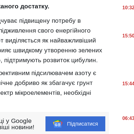
аного достатку.
10:3
дчуває підвищену потребу в
підживлення свого енергійного
15:5
от виділяється як найважливіший
сприяє швидкому утворенню зелених
ю, підтримують розвиток цибулин.
ективним підсилювачем азоту є
нічне добриво як збагачує грунт
15:4
ектр мікроелементів, необхідні
06:4
ці у Google
Підписатися
іші новини!