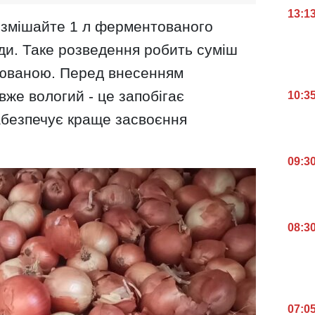
13:1
 змішайте 1 л ферментованого
води. Таке розведення робить суміш
оюваною. Перед внесенням
вже вологий - це запобігає
10:3
абезпечує краще засвоєння
09:3
08:3
07:0