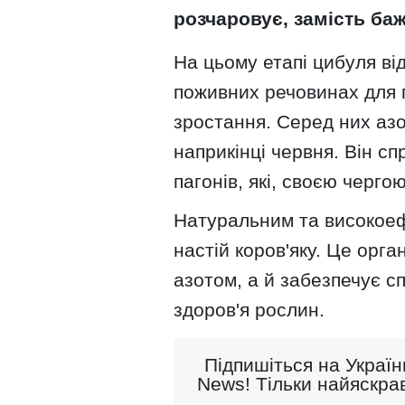
розчаровує, замість баж
На цьому етапі цибуля ві
поживних речовинах для 
зростання. Серед них аз
наприкінці червня. Він 
пагонів, які, своєю черго
Натуральним та високоеф
настій коров'яку. Це орга
азотом, а й забезпечує сп
здоров'я рослин.
Підпишіться на Україн
News! Тільки найяскрав