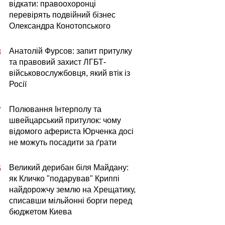
відкати: правоохоронці
перевірять подвійний бізнес
Олександра Конотопського
Анатолій Фурсов: запит притулку
8
та правовий захист ЛГБТ-
військовослужбовця, який втік із
Росії
Полювання Інтерполу та
7
швейцарський притулок: чому
відомого афериста Юрченка досі
не можуть посадити за ґрати
Великий дерибан біля Майдану:
5
як Кличко "подарував" Криппі
найдорожчу землю на Хрещатику,
списавши мільйонні борги перед
бюджетом Киева