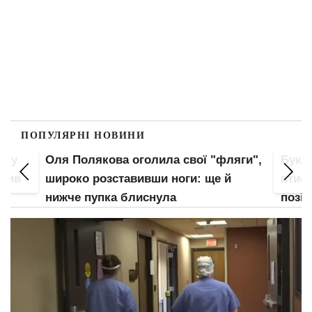
ПОПУЛЯРНІ НОВИНИ
пку
Оля Полякова оголила свої "фляги",
Букв
злив
широко розставивши ноги: ще й
втис
нижче пупка блиснула
позі: