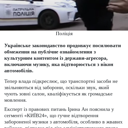
Поліція
Українське законодавство продовжує посилювати
обмеження на публічне ознайомлення з
культурним контентом із держави-агресора,
включаючи музику, яка відтворюється з вікон
автомобілів.
Тепер влада підкреслює, що транспортні засоби не
звільняються від заборони, оскільки звук, який
чують зовні салон, кваліфікується як громадське
мовлення.
Експерт із правових питань Ірина Ан пояснила у
сегменті «КИЇВ24», що гучне відтворення
забороненої музики з автомобіля, особливо в жвавих
районах, підпадає під дію адміністративного права.