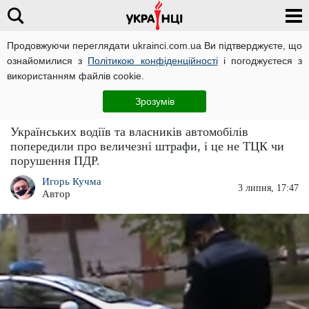
Продовжуючи переглядати ukrainci.com.ua Ви підтверджуєте, що
ознайомилися з
Політикою конфіденційності
і погоджуєтеся з
Головна
Погляд
ЧИТАТЬ НА РУССКОМ
використанням файлів cookie.
Кожного водія можуть оштрафувати на 25
Зрозумів
000 гривень: автомобілісти, готуйтеся
Українських водіїв та власників автомобілів
попередили про величезні штрафи, і це не ТЦК чи
порушення ПДР.
Игорь Кучма
3 липня, 17:47
Автор