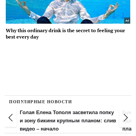
ПОПУЛЯРНЫЕ НОВОСТИ
Голая Елена Тополя засветила попку
Букв
Не
и зону бикини крупным планом: слив
вдав
видео – начало
плано