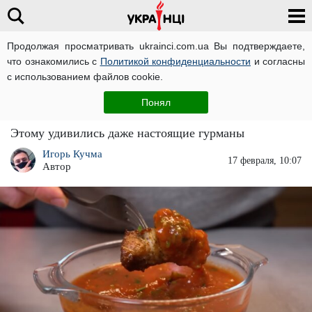
Продолжая просматривать ukrainci.com.ua Вы подтверждаете,
что ознакомились с
Политикой конфиденциальности
и согласны
Главная
Взгляд
ЧИТАТИ УКРАЇНСЬКОЮ
с использованием файлов cookie.
Какая часть свинины самая сочная и
Понял
мягкая: это удивит многих украинцев
Этому удивились даже настоящие гурманы
Игорь Кучма
17 февраля, 10:07
Автор