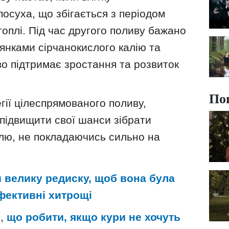
посуха, що збігається з періодом
топлі. Під час другого поливу бажано
янками сірчанокислого калію та
о підтримає зростання та розвиток
По
гії цілеспрямованого поливу,
підвищити свої шанси зібрати
плю, не покладаючись сильно на
и велику редиску, щоб вона була
ефективні хитрощі
и,
що робити, якщо кури не хочуть