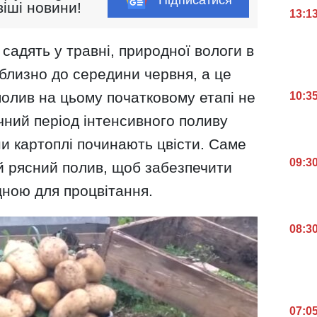
іші новини!
13:1
садять у травні, природної вологи в
близно до середини червня, а це
олив на цьому початковому етапі не
10:3
чний період інтенсивного поливу
и картоплі починають цвісти. Саме
09:3
й рясний полив, щоб забезпечити
дною для процвітання.
08:3
07:0