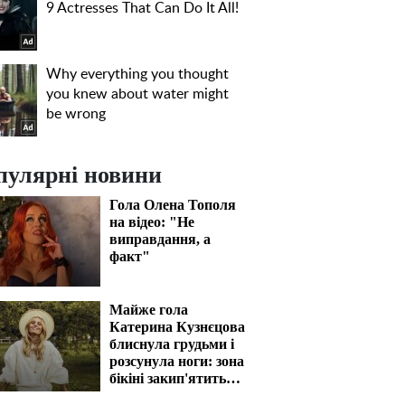
пулярні новини
Гола Олена Тополя
на відео: "Не
виправдання, а
факт"
Майже гола
Катерина Кузнєцова
блиснула грудьми і
розсунула ноги: зона
бікіні закип'ятить
кров