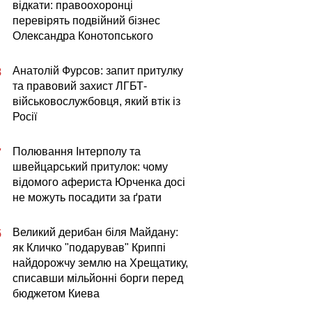
відкати: правоохоронці
перевірять подвійний бізнес
Олександра Конотопського
Анатолій Фурсов: запит притулку
8
та правовий захист ЛГБТ-
військовослужбовця, який втік із
Росії
Полювання Інтерполу та
7
швейцарський притулок: чому
відомого афериста Юрченка досі
не можуть посадити за ґрати
Великий дерибан біля Майдану:
5
як Кличко "подарував" Криппі
найдорожчу землю на Хрещатику,
списавши мільйонні борги перед
бюджетом Киева