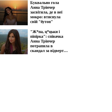
Буквально гола
Анна Трінчер
засвітила, де в неї
мокро: втиснула
свій "бутон"
"Ж*па, ц*цьки і
піпірка": співачка
Анна Трінчер
потрапила в
скандал за відверті
фото