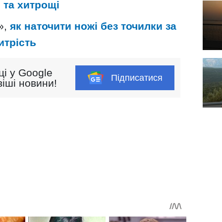
 та хитрощі
»,
як наточити ножі без точилки за
итрість
ці у Google
Підписатися
іші новини!