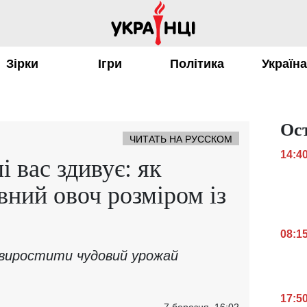
Зірки
Ігри
Політика
Україн
Ос
ЧИТАТЬ НА РУССКОМ
14:4
 вас здивує: як
вний овоч розміром із
08:1
виростити чудовий урожай
17:5
7 березня, 16:02