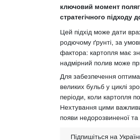
ключовий момент поляга
стратегічного підходу д
Цей підхід може дати вра
родючому ґрунті, за умо
фактора: картопля має зн
надмірний полив може при
Для забезпечення оптима
великих бульб у циклі зро
періоди, коли картопля п
Нехтування цими важливи
появи недорозвиненої та 
Підпишіться на Україн