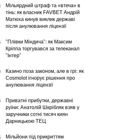
Мільярдний штраф та «втеча» в
3
тінь: як власник FAVBET Андрій
Матюха кинув виклик державі
після анулювання ліцензії
"Плівки Міндича": як Максим
5
Кріппа торгувався за телеканал
"Інтер"
Казино поза законом, але в грі: як
0
Cosmolot ігнорує рішення про
анулювання ліцензії
Приватні прибутки, державні
0
руїни: Анатолій Шкрібляк взяв у
заручники сотні тисяч киян
Дарницькою ТЕЦ
Мільйони під прикриттям
5