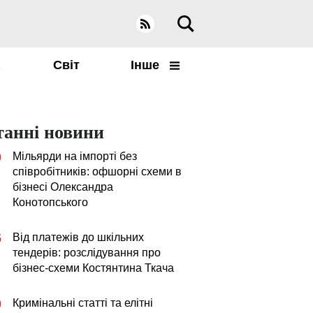
а
Світ
Інше
танні новини
Мільярди на імпорті без
0
співробітників: офшорні схеми в
бізнесі Олександра
Конотопського
Від платежів до шкільних
5
тендерів: розслідування про
бізнес-схеми Костянтина Ткача
Кримінальні статті та елітні
0