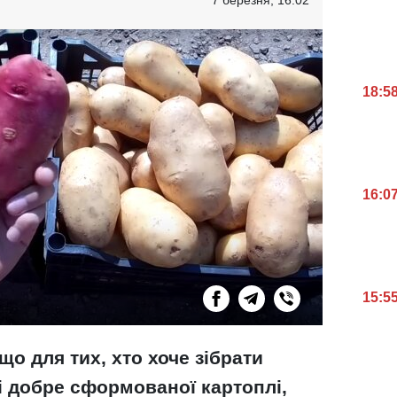
18:5
16:0
15:5
о для тих, хто хоче зібрати
і добре сформованої картоплі,