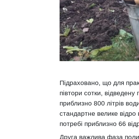
Підраховано, що для прак
півтори сотки, відведену
приблизно 800 літрів вод
стандартне велике відро в
потребі приблизно 66 відр
Друга важлива фаза полив