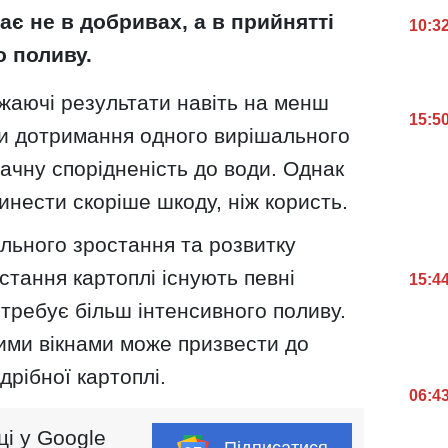
є не в добривах, а в прийнятті
10:3
о поливу.
жаючі результати навіть на менш
15:5
ви дотримання одного вирішального
ачну спорідненість до води. Однак
нести скоріше шкоду, ніж користь.
льного зростання та розвитку
стання картоплі існують певні
15:4
отребує більш інтенсивного поливу.
ми вікнами може призвести до
дрібної картоплі.
06:4
ці у Google
Підписатися