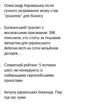
Олександр Карамушка після
2
гучного затримання знову став
"рішалою" для бізнесу
Балканський транзит з
0
московським присмаком: ЗМІ
пояснили, хто стоїть за тіньовим
імпортом для українського
defense-tech на сотні мільйонів
доларів…
Секретний рейтинг: 5 яхтових
4
шкіл, які конкурують із
найкращими європейськими
проєктами
Кичуха українських біженців. Пир
3
під час чуми