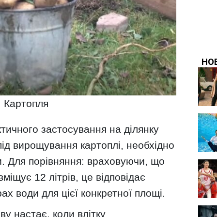
Картопля
тичного застосування на ділянку
 під вирощування картоплі, необхідно
и. Для порівняння: враховуючи, що
міщує 12 літрів, це відповідає
ах води для цієї конкретної площі.
у настає, коли влітку