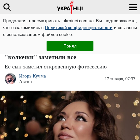
Продолжая просматривать ukrainci.com.ua Вы подтверждаете,
что ознакомились с
Политикой конфиденциальности
и согласны
Главная
Взгляд
ЧИТАТИ УКРАЇНСЬКОЮ
с использованием файлов cookie.
Жена нардепа Анна Саливанчук в "голом"
Понял
белье выставила свою пятую точку: ее
"колючки" заметили все
Ее сын заметил откровенную фотосессию
Игорь Кучма
17 января, 07:37
Автор