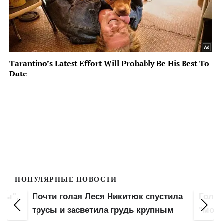
ПОПУЛЯРНЫЕ НОВОСТИ
оны",
Почти голая Леся Никитюк спустила
Гола
ла
трусы и засветила грудь крупным
"мохн