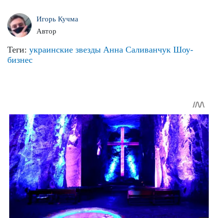
Игорь Кучма
Автор
Теги:
украинские звезды
Анна Саливанчук
Шоу-
бизнес